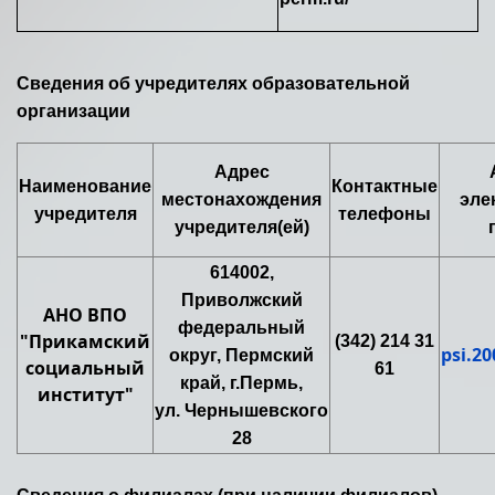
Сведения об учредителях образовательной
организации
Адрес
Наименование
Контактные
местонахождения
эле
учредителя
телефоны
учредителя(ей)
614002,
Приволжский
АНО ВПО
федеральный
"Прикамский
(342) 214 31
psi.2
округ, Пермский
социальный
61
край, г.Пермь,
институт"
ул. Чернышевского
28