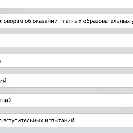
оговорам об оказании платных образовательных 
я
ний
аний
я вступительных испытаний